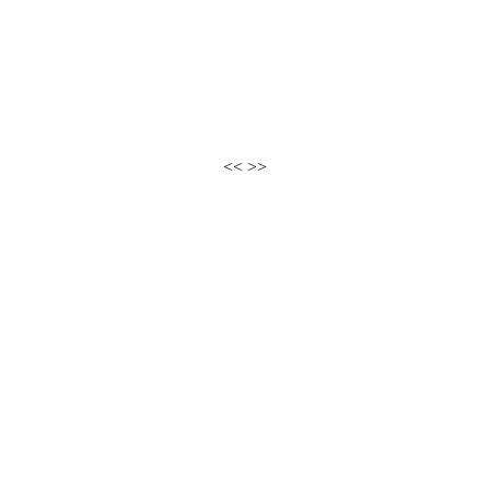
<<
>>