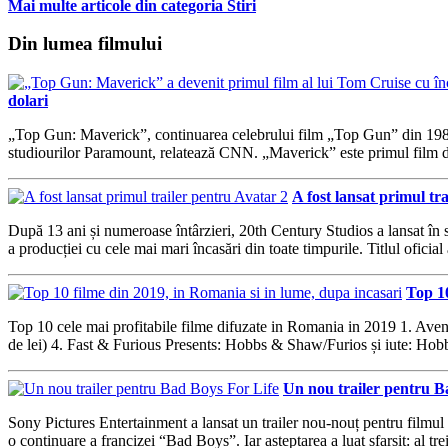
Mai multe articole din categoria Stiri
Din lumea filmului
dolari
„Top Gun: Maverick”, continuarea celebrului film „Top Gun” din 1986, î
studiourilor Paramount, relatează CNN. „Maverick” este primul film din
A fost lansat primul tr
După 13 ani și numeroase întârzieri, 20th Century Studios a lansat în
a producției cu cele mai mari încasări din toate timpurile. Titlul oficia
Top 10
Top 10 cele mai profitabile filme difuzate in Romania in 2019 1. Aven
de lei) 4. Fast & Furious Presents: Hobbs & Shaw/Furios și iute: Ho
Un nou trailer pentru B
Sony Pictures Entertainment a lansat un trailer nou-nouț pentru filmul 
o continuare a francizei “Bad Boys”. Iar asteptarea a luat sfarsit: al treil