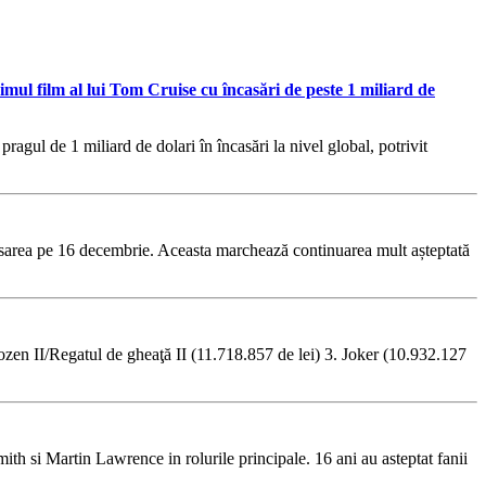
ul film al lui Tom Cruise cu încasări de peste 1 miliard de
gul de 1 miliard de dolari în încasări la nivel global, potrivit
ansarea pe 16 decembrie. Aceasta marchează continuarea mult așteptată
ozen II/Regatul de gheaţă II (11.718.857 de lei) 3. Joker (10.932.127
ith si Martin Lawrence in rolurile principale. 16 ani au asteptat fanii