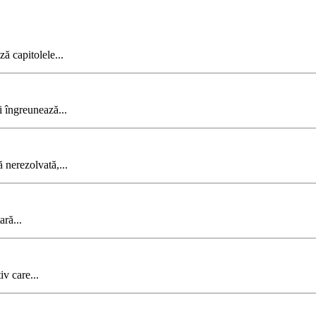
ză capitolele...
i îngreunează...
 nerezolvată,...
ară...
iv care...