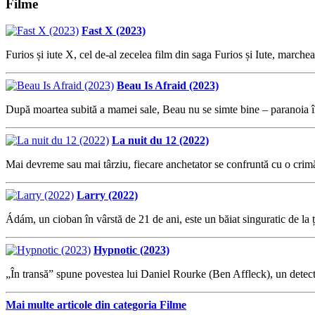
Filme
Fast X (2023)
Furios și iute X, cel de-al zecelea film din saga Furios și Iute, marchea
Beau Is Afraid (2023)
După moartea subită a mamei sale, Beau nu se simte bine – paranoia î
La nuit du 12 (2022)
Mai devreme sau mai târziu, fiecare anchetator se confruntă cu o crimă
Larry (2022)
Ádám, un cioban în vârstă de 21 de ani, este un băiat singuratic de la ț
Hypnotic (2023)
„În transă” spune povestea lui Daniel Rourke (Ben Affleck), un detect
Mai multe articole din categoria Filme