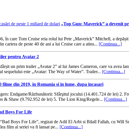
„Top Gun: Maverick” a devenit prim
n care Tom Cruise reia rolul lui Pete „Maverick” Mitchell, a depășit pra
 cariera de peste 40 de ani a lui Cruise care a atins...
[Continua...]
ailer pentru Avatar 2
 sfârșit un prim trailer „Avatar 2” al lui James Cameron, care va avea l
l al sequelului este „Avatar: The Way of Water”. Trailer...
[Continua...]
 filme din 2019, in Romania si in lume, dupa incasari
gers: Endgame/Răzbunătorii: Sfârşitul jocului (14.401.724 de lei) 2. Fr
bbs & Shaw (9.792.952 de lei) 5. The Lion King/Regele...
[Continua...]
ad Boys For Life
“Bad Boys For Life”, regizat de Adil El Arbi si Bilall Fallah, cu Will Sm
ea film al seriei va fi lansat pe...
[Continua...]