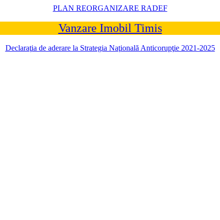
PLAN REORGANIZARE RADEF
Vanzare Imobil Timis
Declaraţia de aderare la Strategia Naţională Anticorupţie 2021-2025