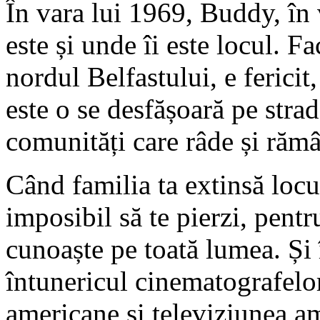
În vara lui 1969, Buddy, în 
este și unde îi este locul. F
nordul Belfastului, e fericit
este o se desfășoară pe strad
comunități care râde și răm
Când familia ta extinsă locui
imposibil să te pierzi, pent
cunoaște pe toată lumea. Și î
întunericul cinematografelor 
americane și televiziunea am