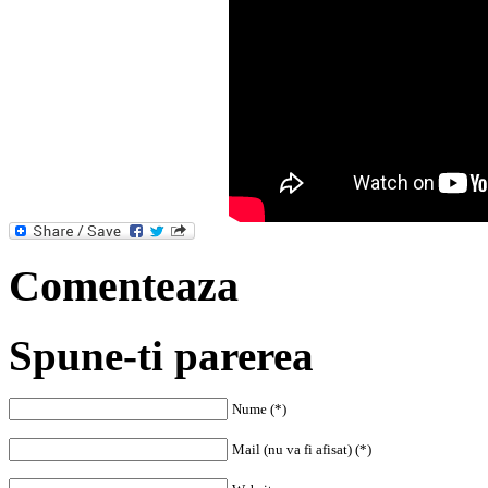
Comenteaza
Spune-ti parerea
Nume (*)
Mail (nu va fi afisat) (*)