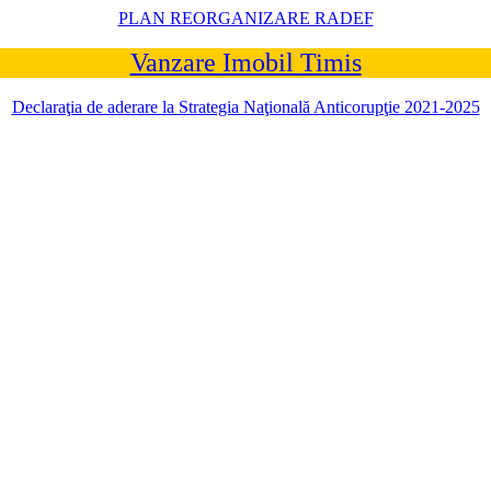
PLAN REORGANIZARE RADEF
Vanzare Imobil Timis
Declaraţia de aderare la Strategia Naţională Anticorupţie 2021-2025