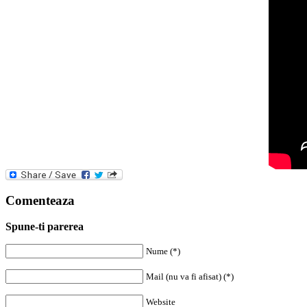
Comenteaza
Spune-ti parerea
Nume (*)
Mail (nu va fi afisat) (*)
Website