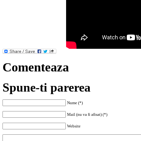
Comenteaza
Spune-ti parerea
Nume (*)
Mail (nu va fi afisat) (*)
Website