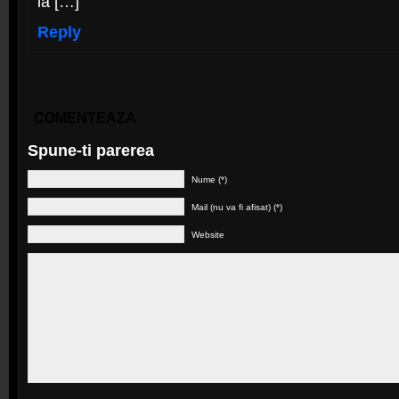
la […]
Reply
COMENTEAZA
Spune-ti parerea
Nume (*)
Mail (nu va fi afisat) (*)
Website