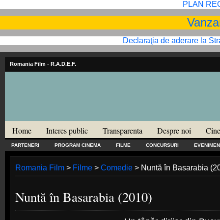
PLAN RE
Vanzar
Declaraţia de aderare la St
Romania Film
- R.A.D.E.F.
Home
Interes public
Transparenta
Despre noi
Cine
PARTENERI
PROGRAM CINEMA
FILME
CONCURSURI
EVENIMEN
Romania Film
>
Filme
>
Comedie
> Nuntă în Basarabia (2
Nuntă în Basarabia (2010)