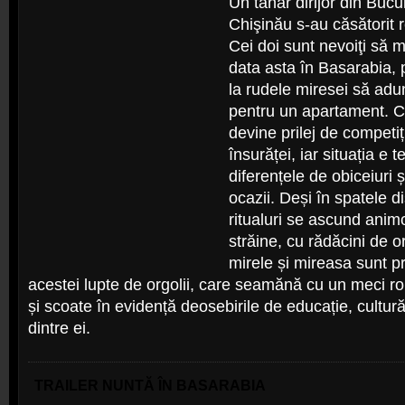
Un tânăr dirijor din Bucur
Chişinău s-au căsătorit 
Cei doi sunt nevoiţi să m
data asta în Basarabia, 
la rudele miresei să adu
pentru un apartament. 
devine prilej de competiți
însurăței, iar situația e 
diferențele de obiceiuri și
ocazii. Deși în spatele di
ritualuri se ascund animo
străine, cu rădăcini de ord
mirele și mireasa sunt pri
acestei lupte de orgolii, care seamănă cu un meci
și scoate în evidență deosebirile de educație, cultură 
dintre ei.
TRAILER NUNTĂ ÎN BASARABIA