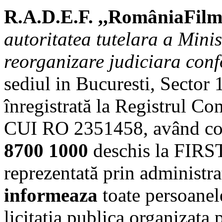
R.A.D.E.F. ,,RomâniaFil
autoritatea tutelara a Minis
reorganizare judiciara conf
sediul in Bucuresti, Sector 1
înregistrată la Registrul C
CUI RO 2351458, având co
8700 1000
deschis la FIRS
reprezentată prin administr
informeaza
toate persoanele
licitatia publica organizata