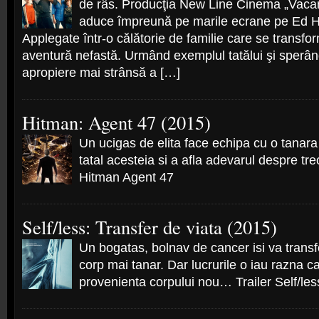
de râs. Producţia New Line Cinema „Vacanţă
aduce împreună pe marile ecrane pe Ed He
Applegate într-o călătorie de familie care se transfor
aventură nefastă. Urmând exemplul tatălui şi sperân
apropiere mai strânsă a […]
Hitman: Agent 47 (2015)
Un ucigas de elita face echipa cu o tanara
tatal acesteia si a afla adevarul despre trec
Hitman Agent 47
Self/less: Transfer de viata (2015)
Un bogatas, bolnav de cancer isi va transfe
corp mai tanar. Dar lucrurile o iau razna c
provenienta corpului nou… Trailer Self/les