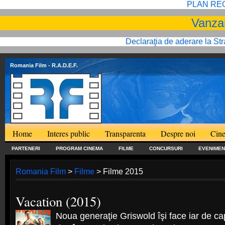
PLAN RE
Vanzar
Declaraţia de aderare la St
Romania Film
- R.A.D.E.F.
Home
Interes public
Transparenta
Despre noi
Cine
PARTENERI
PROGRAM CINEMA
FILME
CONCURSURI
EVENIMEN
Romania Film
>
Filme
> Filme 2015
Vacation (2015)
Noua generaţie Griswold îşi face iar de ca