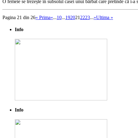
O femeie se trezește în subsolul casei unui bărbat care pretinde că i-a s
Pagina 21 din 26
« Prima
«
...
10
...
19
20
21
22
23
...
»
Ultima »
Info
Info