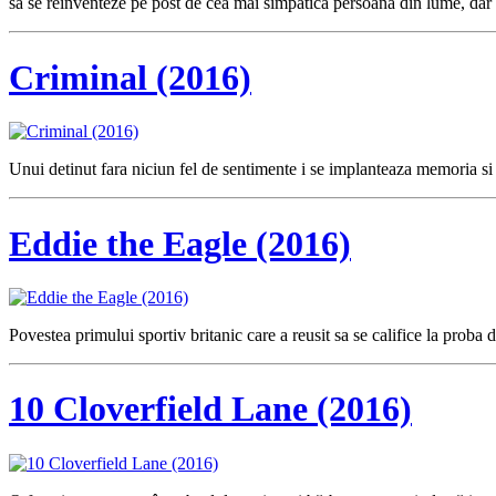
sa se reinventeze pe post de cea mai simpatica persoana din lume, dar c
Criminal (2016)
Unui detinut fara niciun fel de sentimente i se implanteaza memoria si 
Eddie the Eagle (2016)
Povestea primului sportiv britanic care a reusit sa se califice la proba 
10 Cloverfield Lane (2016)