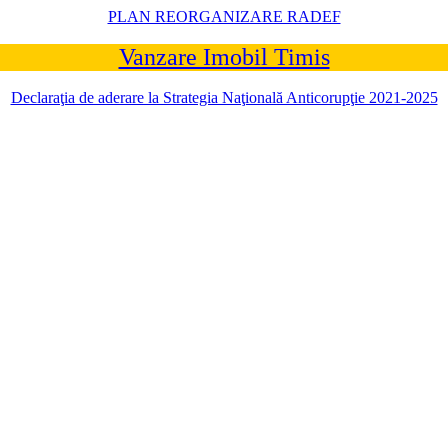
PLAN REORGANIZARE RADEF
Vanzare Imobil Timis
Declaraţia de aderare la Strategia Naţională Anticorupţie 2021-2025