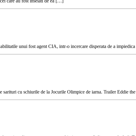
ei care au fost inselati de ea […]
abilitatile unui fost agent CIA, intr-o incercare disperata de a impiedic
de sarituri cu schiurile de la Jocurile Olimpice de iarna. Trailer Eddie th