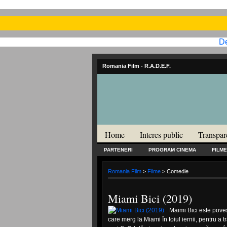
De
Romania Film
- R.A.D.E.F.
Home
Interes public
Transpar
PARTENERI
PROGRAM CINEMA
FILME
Romania Film
>
Filme
> Comedie
Miami Bici (2019)
Maimi Bici este povest
care merg la Miami în toiul iernii, pentru a 