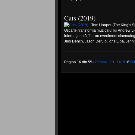
Cats (2019)
Tom Hooper (The King’s Spe
Oscar®, transformă muzicalul lui Andrew Ll
internațională, într-un eveniment cinematog
Judi Dench, Jason Derulo, Idris Elba, Jenni
Pagina 16 din 55
« Prima
«
...
10
...
14
15
16
17