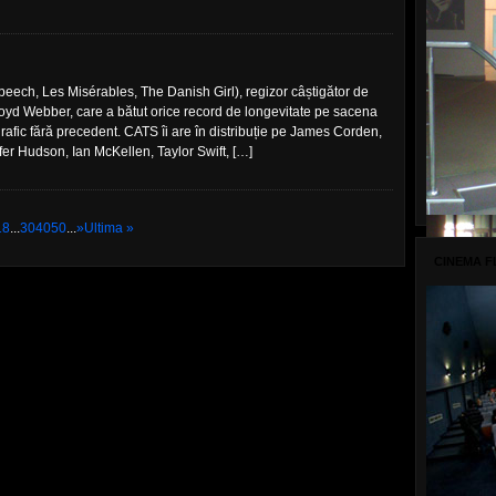
ech, Les Misérables, The Danish Girl), regizor câștigător de
oyd Webber, care a bătut orice record de longevitate pe sacena
rafic fără precedent. CATS îi are în distribuție pe James Corden,
fer Hudson, Ian McKellen, Taylor Swift, […]
18
...
30
40
50
...
»
Ultima »
CINEMA F