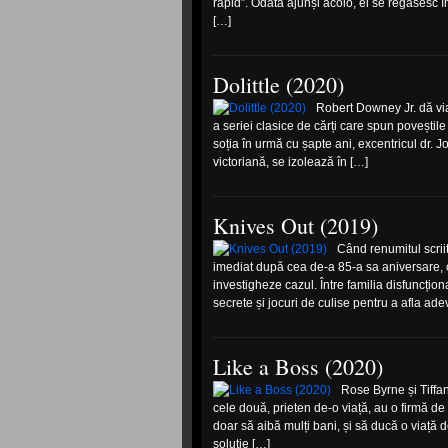
rapid”. Odată ajunși acolo, ei se regăsesc 
[…]
Dolittle (2020)
Robert Downey Jr. dă via
a seriei clasice de cărți care spun poveștile
soția în urmă cu șapte ani, excentricul dr. 
victoriană, se izolează în […]
Knives Out (2019)
Când renumitul scrii
imediat după cea de-a 85-a sa aniversare, 
investigheze cazul. Între familia disfuncțion
secrete și jocuri de culise pentru a afla a
Like a Boss (2020)
Rose Byrne și Tiffa
cele două, prieten de-o viață, au o firmă d
doar să aibă mulți bani, și să ducă o viață 
soluție […]