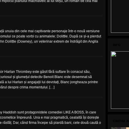
în mijlocul planului machiavelc al lui Mișu, un român de cea mai
ță unuia din cele mai captivante personaje într-o nouă versiune
 omului ce poate vorbi cu animalele: Dolittle. După ce și-a pierdut
John Dolittle (Downey), un veterinar extrem de îndrăgit din Anglia
INFO
tor Harlan Thrombey este găsit fără suflare în conacul său,
curiosul și glumețul detectiv Benoit Blanc este desemnat să
ală a lui Harlan și angajații lui devotați, Blanc jongheaza printre
devărul despre crima momentului. […]
ny Haddish sunt protagonistele comediei LIKE A BOSS, în care
e cosmetice împreună. Una e mai pragmatică, cealaltă își dorește
CINEMA A
de răsfăț. Dar, când firma începe să piardă bani, cele două caută o