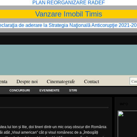
PLAN REORGANIZARE RADEF
Vanzare Imobil Timis
claraţia de aderare la Strategia Naţională Anticorupţie 2021-2
enta
Despre noi
Cinematografe
Contact
CONCURSURI
EVENIMENTE
STIRI
INFO
ea lui Ion și Ilie, doi tineri dintr-un mic oraș obscur din România
trăi atât „Visul american” cât și visul românesc de a „îmbogăți