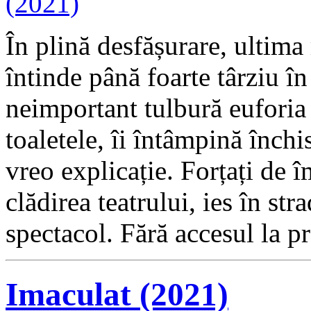
În plină desfășurare, ultima 
întinde până foarte târziu î
neimportant tulbură euforia 
toaletele, îi întâmpină închi
vreo explicație. Forțați de 
clădirea teatrului, ies în st
spectacol. Fără accesul la p
Imaculat (2021)