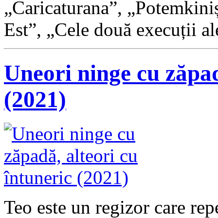
„Caricaturana”, „Potemkiniș
Est”, „Cele două execuții a
Uneori ninge cu zăpad
(2021)
Teo este un regizor care rep