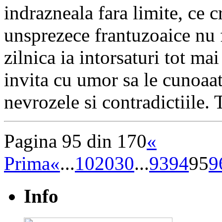
indrazneala fara limite, ce 
unsprezece frantuzoaice nu f
zilnica ia intorsaturi tot ma
invita cu umor sa le cunoaat
nevrozele si contradictiile
Pagina 95 din 170
«
Prima
«
...
10
20
30
...
93
94
95
9
Info