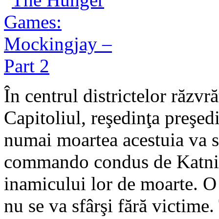
În centrul districtelor răzvră
Capitoliul, reşedinţa preşe
numai moartea acestuia va sf
commando condus de Katniss
inamicului lor de moarte. O
nu se va sfârşi fără victim