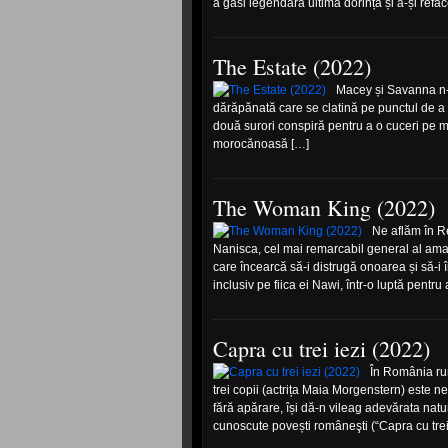
a găsi legendara ultimă dorință și a-și refa
The Estate (2022)
Macey și Savanna n-a
dărăpănată care se clatină pe punctul de a d
două surori conspiră pentru a o cuceri pe m
morocănoasă […]
The Woman King (2022)
Ne aflăm în Re
Nanisca, cel mai remarcabil general al amazo
care încearcă să-i distrugă onoarea și să-i
inclusiv pe fiica ei Nawi, într-o luptă pentr
Capra cu trei iezi (2022)
În România rur
trei copii (actrița Maia Morgenstern) este ne
fără apărare, își dă-n vileag adevărata nat
cunoscute povești româneşti (“Capra cu trei