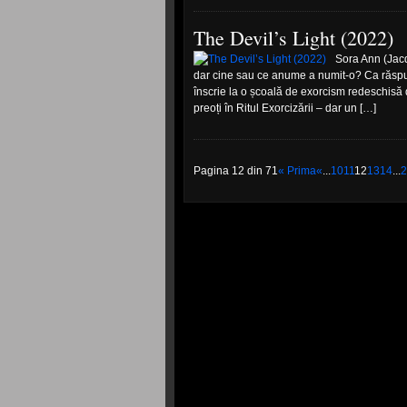
The Devil’s Light (2022)
Sora Ann (Jacq
dar cine sau ce anume a numit-o? Ca răspu
înscrie la o școală de exorcism redeschisă 
preoți în Ritul Exorcizării – dar un […]
Pagina 12 din 71
« Prima
«
...
10
11
12
13
14
...
2