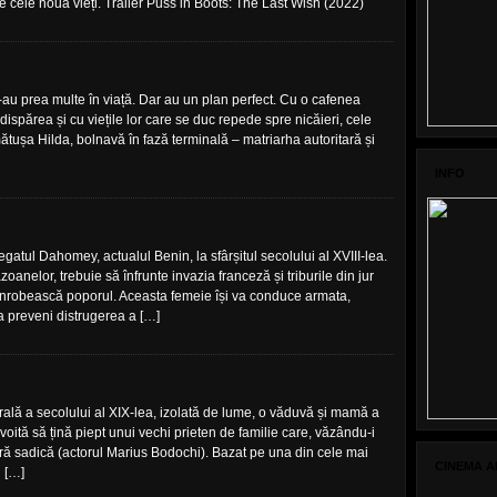
ce cele nouă vieți. Trailer Puss in Boots: The Last Wish (2022)
u prea multe în viață. Dar au un plan perfect. Cu o cafenea
ispărea și cu viețile lor care se duc repede spre nicăieri, cele
ătușa Hilda, bolnavă în fază terminală – matriarha autoritară și
INFO
gatul Dahomey, actualul Benin, la sfârșitul secolului al XVIII-lea.
anelor, trebuie să înfrunte invazia franceză și triburile din jur
 înrobească poporul. Aceasta femeie își va conduce armata,
u a preveni distrugerea a […]
ală a secolului al XIX-lea, izolată de lume, o văduvă și mamă a
voită să țină piept unui vechi prieten de familie care, văzându-i
ură sadică (actorul Marius Bodochi). Bazat pe una din cele mai
CINEMA A
 […]