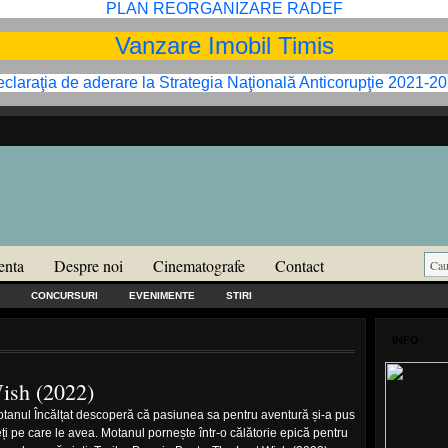
PLAN REORGANIZARE RADEF
Vanzare Imobil Timis
claraţia de aderare la Strategia Naţională Anticorupţie 2021-2
enta
Despre noi
Cinematografe
Contact
CONCURSURI
EVENIMENTE
STIRI
INFO
ish (2022)
tanul Încălțat descoperă că pasiunea sa pentru aventură și-a pus
i pe care le avea. Motanul pornește într-o călătorie epică pentru