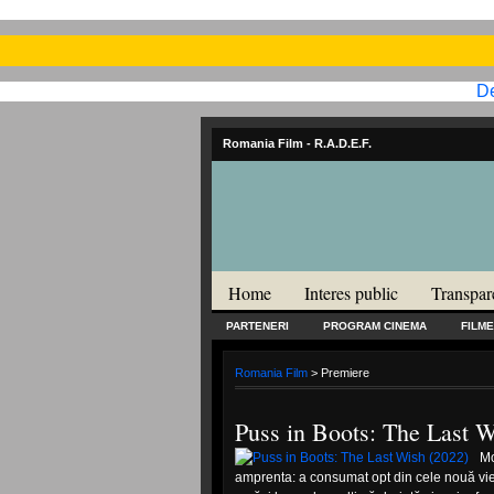
De
Romania Film
- R.A.D.E.F.
Home
Interes public
Transpar
PARTENERI
PROGRAM CINEMA
FILME
Romania Film
> Premiere
Puss in Boots: The Last W
Mo
amprenta: a consumat opt din cele nouă vieț