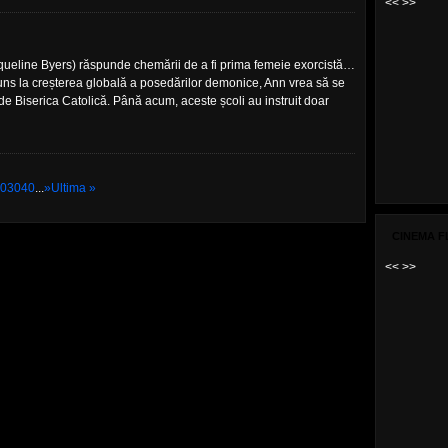
<<
>>
ueline Byers) răspunde chemării de a fi prima femeie exorcistă…
ns la creșterea globală a posedărilor demonice, Ann vrea să se
de Biserica Catolică. Până acum, aceste școli au instruit doar
0
30
40
...
»
Ultima »
CINEMA F
<<
>>