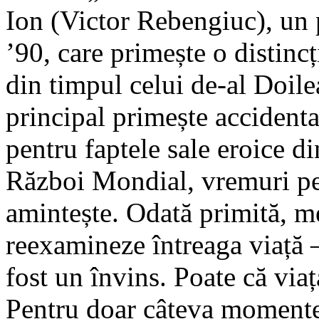
Ion (Victor Rebengiuc), un
’90, care primește o distincț
din timpul celui de-al Doil
principal primește accidenta
pentru faptele sale eroice d
Război Mondial, vremuri pe 
amintește. Odată primită, med
reexamineze întreaga viață 
fost un învins. Poate că via
Pentru doar câteva momente,