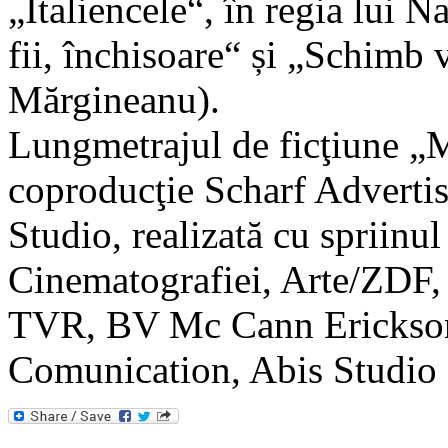
„Italiencele“, în regia lui
fii, închisoare“ și „Schimb 
Mărgineanu).
Lungmetrajul de ficţiune „M
coproducţie Scharf Advertis
Studio, realizată cu spriinu
Cinematografiei, Arte/ZDF
TVR, BV Mc Cann Erickso
Comunication, Abis Studio ș