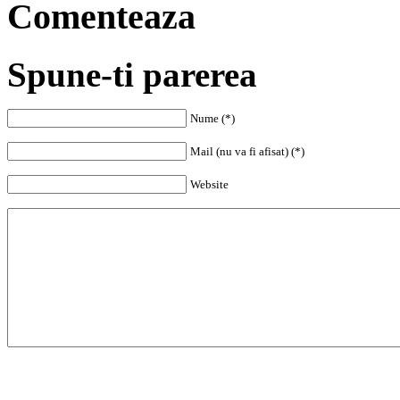
Comenteaza
Spune-ti parerea
Nume (*)
Mail (nu va fi afisat) (*)
Website