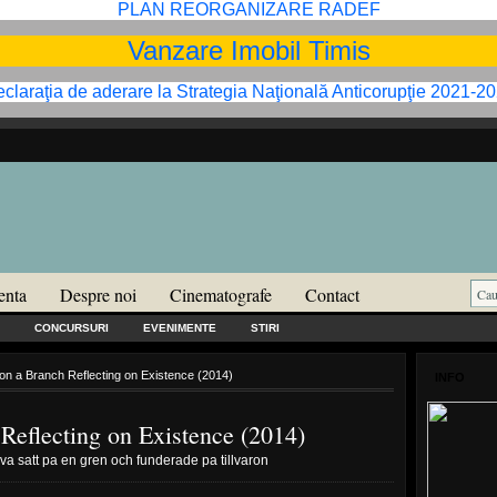
PLAN REORGANIZARE RADEF
Vanzare Imobil Timis
claraţia de aderare la Strategia Naţională Anticorupţie 2021-2
enta
Despre noi
Cinematografe
Contact
CONCURSURI
EVENIMENTE
STIRI
on a Branch Reflecting on Existence (2014)
INFO
Reflecting on Existence (2014)
a satt pa en gren och funderade pa tillvaron