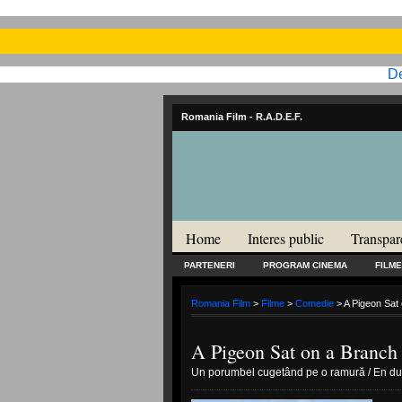
De
Romania Film
- R.A.D.E.F.
Home
Interes public
Transpar
PARTENERI
PROGRAM CINEMA
FILME
Romania Film
>
Filme
>
Comedie
> A Pigeon Sat 
A Pigeon Sat on a Branch 
Un porumbel cugetând pe o ramură / En duv