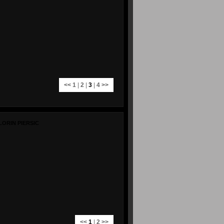
<<
1
|
2
|
3
|
4
>>
LORIN PIERSIC
<<
1
|
2
>>