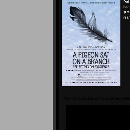
Doi 
haot
şi f
ream
TRAILER A PIGEON SAT ON A BRANCH R