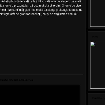
bărbaţi plictisiţi de viaţă, aflaţi într-o călătorie de afaceri, ne arată
ica lume a prezentului, a trecutului şi a viitorului. O lume de vise
antezii. Ne sunt înfăţişate mai multe existenţe şi situaţii, ceea ce ne
inteşte atât de grandoarea vieţii, cât şi de fragilitatea omului.
INFO
EFLECTING ON EXISTENCE
CINEMA A