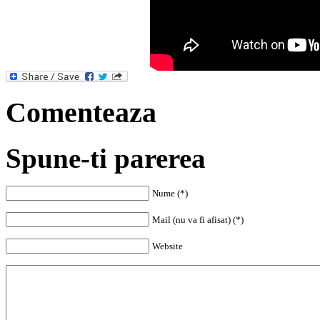
Comenteaza
Spune-ti parerea
Nume (*)
Mail (nu va fi afisat) (*)
Website