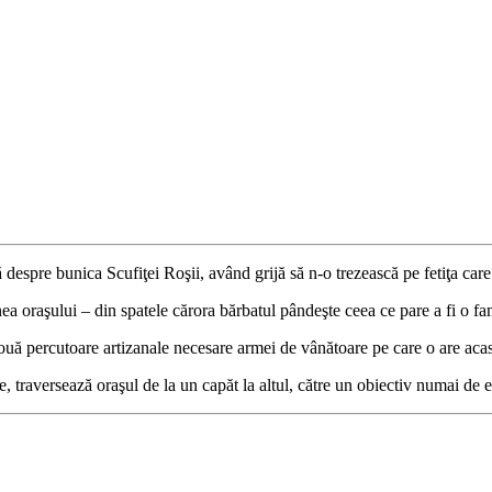
 despre bunica Scufiţei Roşii, având grijă să n-o trezească pe fetiţa car
ea oraşului – din spatele cărora bărbatul pândeşte ceea ce pare a fi o fam
două percutoare artizanale necesare armei de vânătoare pe care o are aca
, traversează oraşul de la un capăt la altul, către un obiectiv numai de el