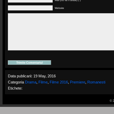
Mail (nu va fi afisat) (*)
Website
Data publicarii: 19 May, 2016
Categoria
Drama
,
Filme
,
Filme 2016
,
Premiere
,
Romanesti
Etichete:
© 