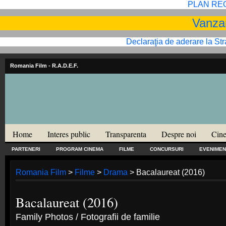
PLAN RE
Vanzar
Declaraţia de aderare la St
Romania Film
- R.A.D.E.F.
Home
Interes public
Transparenta
Despre noi
Cine
PARTENERI
PROGRAM CINEMA
FILME
CONCURSURI
EVENIMEN
Romania Film
>
Filme
>
Drama
> Bacalaureat (2016)
Bacalaureat (2016)
Family Photos / Fotografii de familie