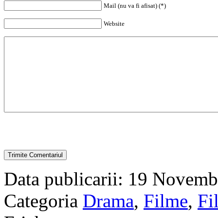
Mail (nu va fi afisat) (*)
Website
Data publicarii: 19 Novemb
Categoria
Drama
,
Filme
,
Fi