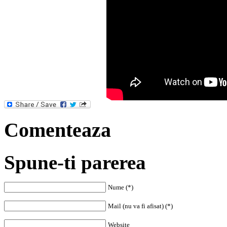
Comenteaza
Spune-ti parerea
Nume (*)
Mail (nu va fi afisat) (*)
Website