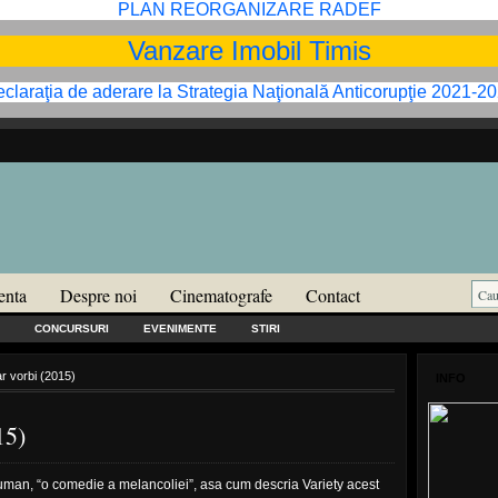
PLAN REORGANIZARE RADEF
Vanzare Imobil Timis
claraţia de aderare la Strategia Naţională Anticorupţie 2021-2
enta
Despre noi
Cinematografe
Contact
CONCURSURI
EVENIMENTE
STIRI
 vorbi (2015)
INFO
15)
uman, “o comedie a melancoliei”, asa cum descria Variety acest