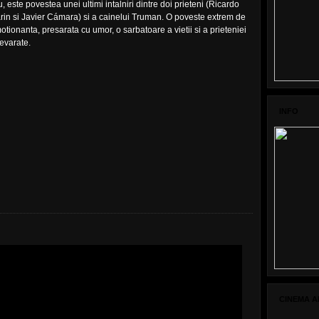
lu, este povestea unei ultimi intalniri dintre doi prieteni (Ricardo
rin si Javier Cámara) si a cainelui Truman. O poveste extrem de
otionanta, presarata cu umor, o sarbatoare a vietii si a prieteniei
evarate.
INFO
CINEMA A