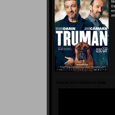
tit
Da
em
ad
TRAILER DACA TRUMAN AR VORBI