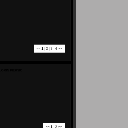
<<
1
|
2
|
3
|
4
>>
LORIN PIERSIC
<<
1
|
2
>>