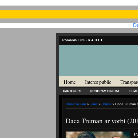
De
Romania Film
- R.A.D.E.F.
Home
Interes public
Transpar
PARTENERI
PROGRAM CINEMA
FILME
Romania Film
>
Filme
>
Drama
> Daca Truman ar
Daca Truman ar vorbi (20
Tr