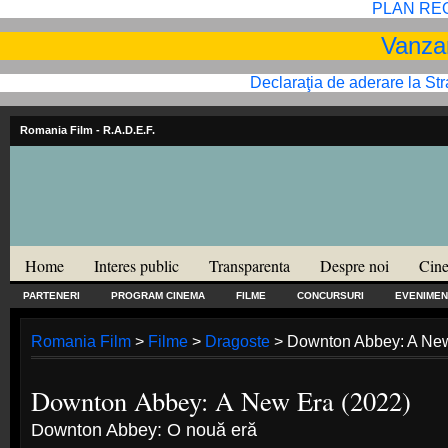
PLAN RE
Vanzar
Declaraţia de aderare la St
Romania Film
- R.A.D.E.F.
Home
Interes public
Transparenta
Despre noi
Cine
PARTENERI
PROGRAM CINEMA
FILME
CONCURSURI
EVENIMEN
Romania Film
>
Filme
>
Dragoste
> Downton Abbey: A New
Downton Abbey: A New Era (2022)
Downton Abbey: O nouă eră