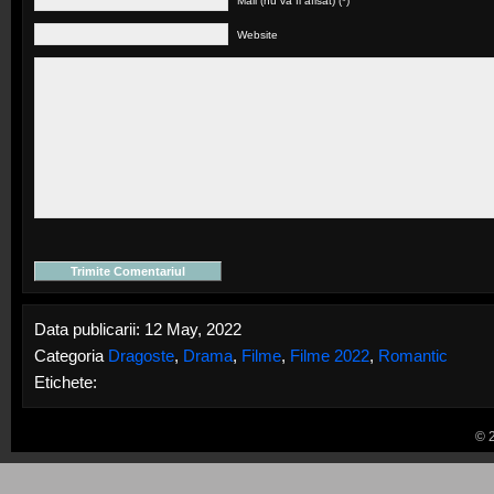
Mail (nu va fi afisat) (*)
Website
Data publicarii: 12 May, 2022
Categoria
Dragoste
,
Drama
,
Filme
,
Filme 2022
,
Romantic
Etichete:
© 