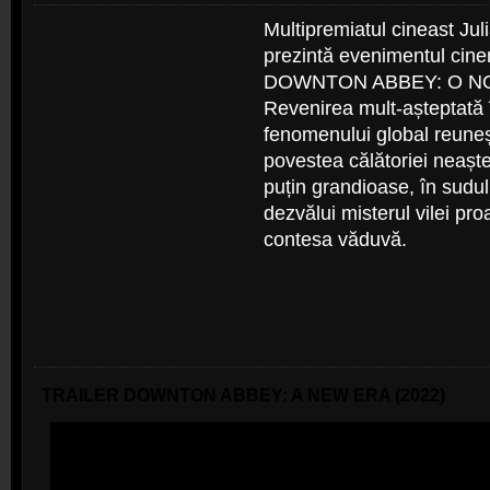
Multipremiatul cineast Jul
prezintă evenimentul cinem
DOWNTON ABBEY: O N
Revenirea mult-așteptată 
fenomenului global reunește
povestea călătoriei neașt
puțin grandioase, în sudul
dezvălui misterul vilei pr
contesa văduvă.
TRAILER DOWNTON ABBEY: A NEW ERA (2022)