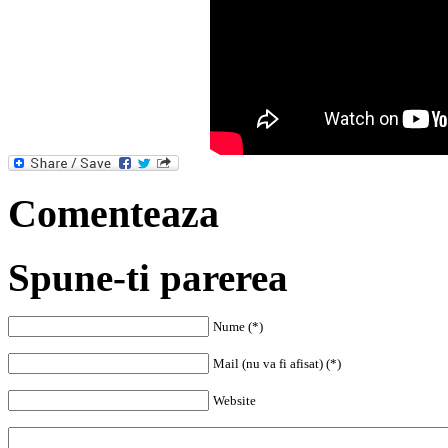
Comenteaza
Spune-ti parerea
Nume (*)
Mail (nu va fi afisat) (*)
Website