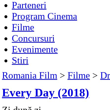
Parteneri
Program Cinema
Filme
Concursuri
Evenimente
Stiri
Romania Film
>
Filme
>
Dr
Every Day (2018)
Zi după zi