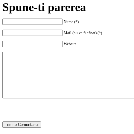
Spune-ti parerea
Nume (*)
Mail (nu va fi afisat) (*)
Website