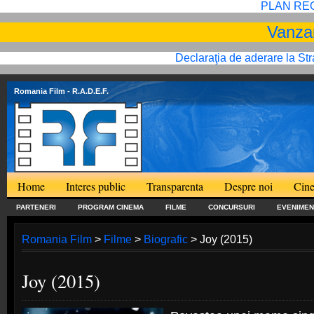
PLAN RE
Vanzar
Declaraţia de aderare la St
Romania Film
- R.A.D.E.F.
Home
Interes public
Transparenta
Despre noi
Cine
PARTENERI
PROGRAM CINEMA
FILME
CONCURSURI
EVENIMEN
Romania Film
>
Filme
>
Biografic
> Joy (2015)
Joy (2015)