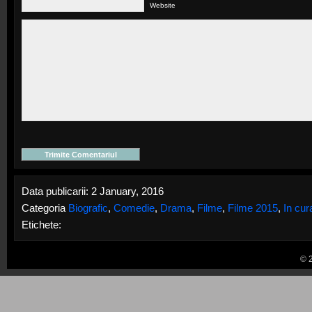
Website
Data publicarii: 2 January, 2016
Categoria
Biografic
,
Comedie
,
Drama
,
Filme
,
Filme 2015
,
In cur
Etichete:
© 