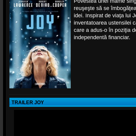
Povestea unei mame singu
reuşeşte să se îmbogăţe
idei. Inspirat de viaţa lu
inventatoarea ustensilei 
care a adus-o în poziţia d
independentă financiar.
TRAILER JOY