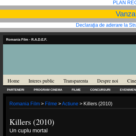
PLAN RE
Vanzar
Declaraţia de aderare la St
Romania Film
- R.A.D.E.F.
Home
Interes public
Transparenta
Despre noi
Cine
PARTENERI
PROGRAM CINEMA
FILME
CONCURSURI
EVENIMEN
Romania Film
>
Filme
>
Actiune
> Killers (2010)
Killers (2010)
Un cuplu mortal