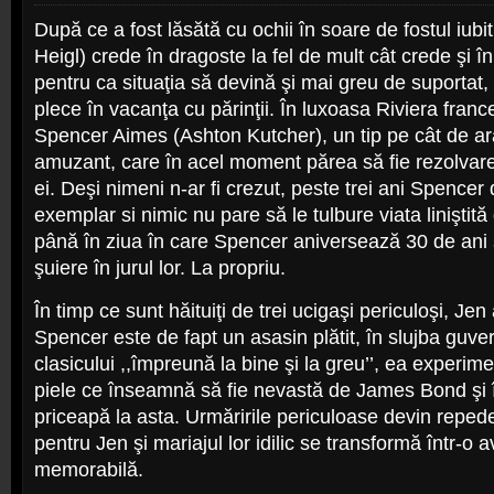
După ce a fost lăsătă cu ochii în soare de fostul iubi
Heigl) crede în dragoste la fel de mult cât crede şi î
pentru ca situaţia să devină şi mai greu de suportat,
plece în vacanţa cu părinţii. În luxoasa Riviera franc
Spencer Aimes (Ashton Kutcher), un tip pe cât de ar
amuzant, care în acel moment părea să fie rezolvare
ei. Deşi nimeni n-ar fi crezut, peste trei ani Spencer
exemplar si nimic nu pare să le tulbure viata liniştită
până în ziua în care Spencer aniversează 30 de ani 
şuiere în jurul lor. La propriu.
În timp ce sunt hăituiţi de trei ucigaşi periculoşi, Je
Spencer este de fapt un asasin plătit, în slujba guve
clasicului ,,împreună la bine şi la greu’’, ea experi
piele ce înseamnă să fie nevastă de James Bond şi 
priceapă la asta. Urmăririle periculoase devin repede 
pentru Jen şi mariajul lor idilic se transformă într-o 
memorabilă.