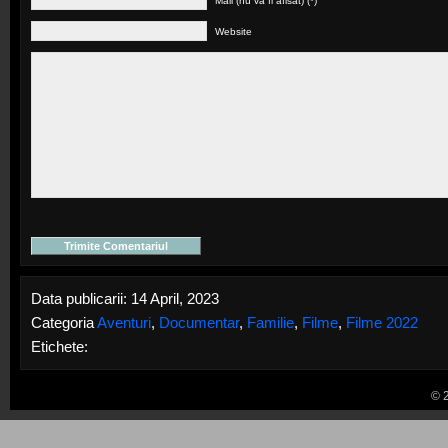
Mail (nu va fi afisat) (*)
Website
Data publicarii: 14 April, 2023
Categoria
Aventuri
,
Documentar
,
Familie
,
Filme
,
Filme 2022
Etichete:
© 