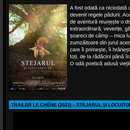
A fost odată ca niciodată 
devenit regele pădurii. Ac
de aventură reunește o dis
extraordinară: veverițe, găr
șoareci de câmp – mica lu
zumzăitoare din jurul ace
care îi primește, îi hrăneșt
toți, de la rădăcini până în
O odă poetică adusă vieții 
TRAILER LE CHÊNE (2022) – STEJARUL ȘI LOCUITOR