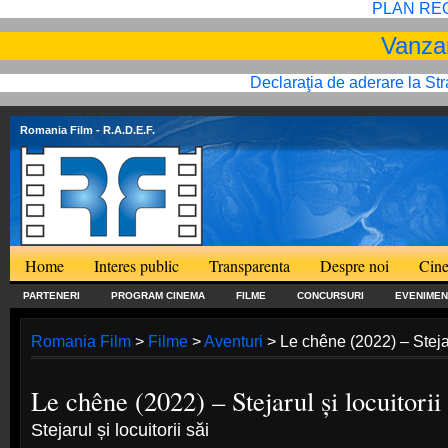
PLAN RE
Vanzar
Declaraţia de aderare la St
Romania Film
- R.A.D.E.F.
Home
Interes public
Transparenta
Despre noi
Cine
PARTENERI
PROGRAM CINEMA
FILME
CONCURSURI
EVENIMEN
Romania Film
>
Filme
>
Aventuri
> Le chêne (2022) – Stejaru
Le chêne (2022) – Stejarul și locuitorii 
Stejarul și locuitorii săi