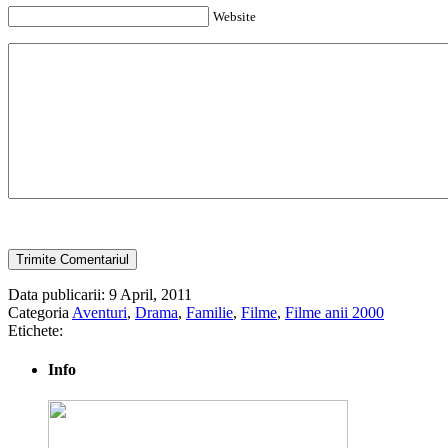
Website
Data publicarii: 9 April, 2011
Categoria
Aventuri
,
Drama
,
Familie
,
Filme
,
Filme anii 2000
Etichete:
Info