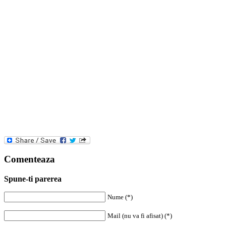
Comenteaza
Spune-ti parerea
Nume (*)
Mail (nu va fi afisat) (*)