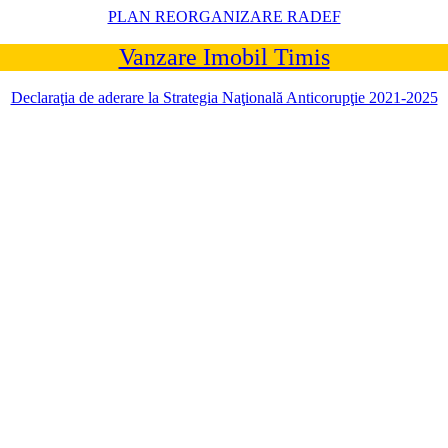
PLAN REORGANIZARE RADEF
Vanzare Imobil Timis
Declaraţia de aderare la Strategia Naţională Anticorupţie 2021-2025