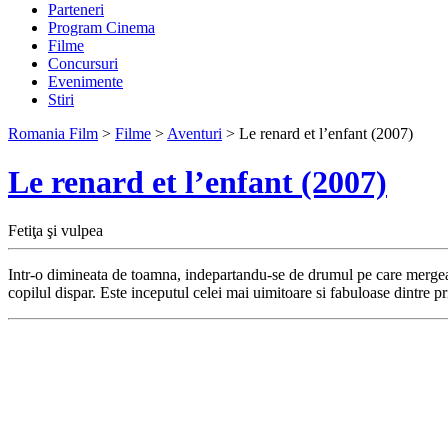
Parteneri
Program Cinema
Filme
Concursuri
Evenimente
Stiri
Romania Film
>
Filme
>
Aventuri
> Le renard et l’enfant (2007)
Le renard et l’enfant (2007)
Fetiţa şi vulpea
Intr-o dimineata de toamna, indepartandu-se de drumul pe care mergea in 
copilul dispar. Este inceputul celei mai uimitoare si fabuloase dintre pr