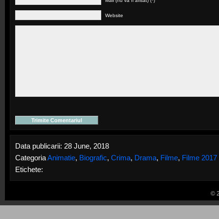
Mail (nu va fi afisat) (*)
Website
Data publicarii: 28 June, 2018
Categoria
Animatie
,
Biografic
,
Crima
,
Drama
,
Filme
,
Filme 2017
Etichete:
© 