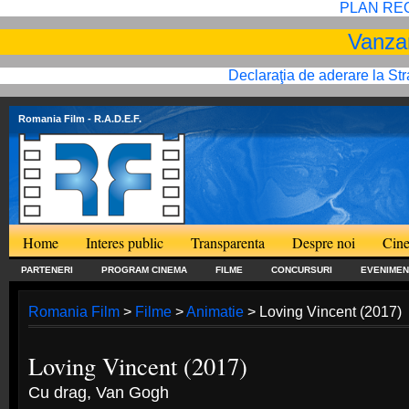
PLAN RE
Vanzar
Declaraţia de aderare la St
Romania Film
- R.A.D.E.F.
Home
Interes public
Transparenta
Despre noi
Cine
PARTENERI
PROGRAM CINEMA
FILME
CONCURSURI
EVENIMEN
Romania Film
>
Filme
>
Animatie
> Loving Vincent (2017)
Loving Vincent (2017)
Cu drag, Van Gogh