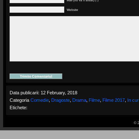
Mail (nu va fi afisat) (*)
Website
Data publicarii: 12 February, 2018
Categoria
Comedie
,
Dragoste
,
Drama
,
Filme
,
Filme 2017
,
In cu
Etichete:
© 