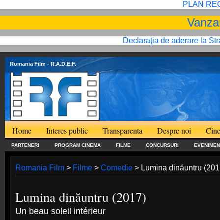
PLAN RE
Vanzar
Declaraţia de aderare la St
Romania Film
- R.A.D.E.F.
Home
Interes public
Transparenta
Despre noi
Cine
PARTENERI
PROGRAM CINEMA
FILME
CONCURSURI
EVENIMEN
Romania Film
>
Filme
>
Comedie
> Lumina dinăuntru (201
Lumina dinăuntru (2017)
Un beau soleil intérieur