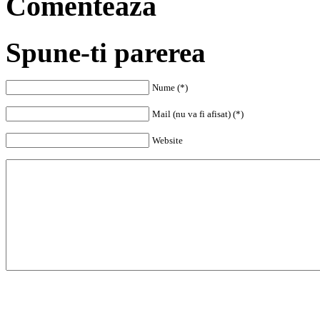
Comenteaza
Spune-ti parerea
Nume (*)
Mail (nu va fi afisat) (*)
Website