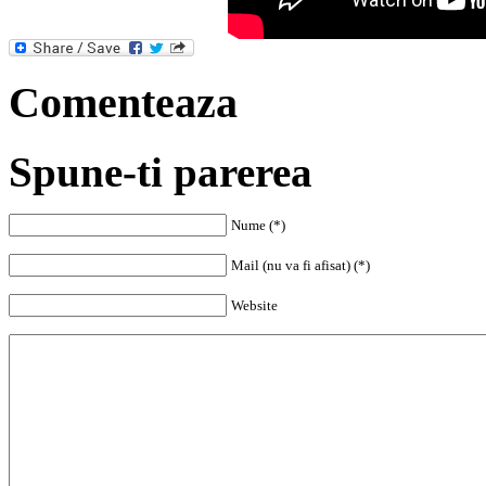
Comenteaza
Spune-ti parerea
Nume (*)
Mail (nu va fi afisat) (*)
Website