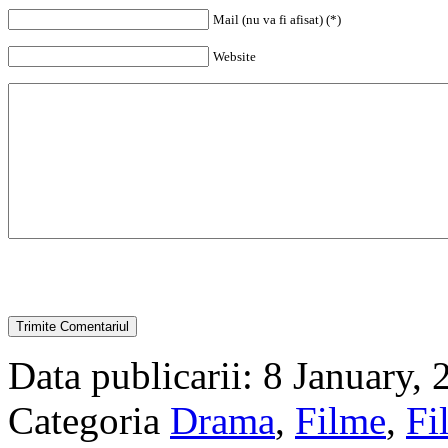
Mail (nu va fi afisat) (*)
Website
Data publicarii: 8 January,
Categoria
Drama
,
Filme
,
Fi