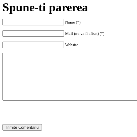
Spune-ti parerea
Nume (*)
Mail (nu va fi afisat) (*)
Website