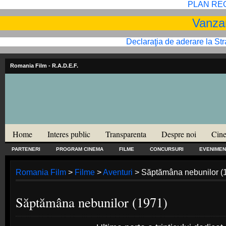
PLAN RE
Vanzar
Declaraţia de aderare la St
Romania Film
- R.A.D.E.F.
Home
Interes public
Transparenta
Despre noi
Cine
PARTENERI
PROGRAM CINEMA
FILME
CONCURSURI
EVENIMEN
Romania Film
>
Filme
>
Aventuri
> Săptămâna nebunilor (
Săptămâna nebunilor (1971)