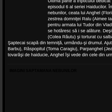
Ultima parte a tripticului dedicat
episodul 6 al seriei Haiducilor.
nebunilor, ceata lui Anghel (Flor
zestrea domniţei Ralu (Aimee I
pentru armata lui Tudor din Vlad
se hotăresc să i se alăture. De
(Colea Răutu) şi torturat cu salb
Şaptecai scapă din temniţă, urmându-şi drumul. Ajut
Barbu), Răspopitul (Toma Caragiu), Parpanghel (Jean
tovarăşi de haiducie, Anghel îşi vede din cele din urm
IMAGINI SAPTAMANA NEBUNILOR