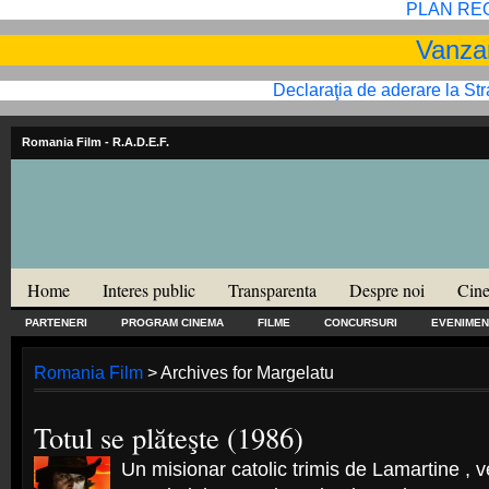
PLAN RE
Vanzar
Declaraţia de aderare la St
Romania Film
- R.A.D.E.F.
Home
Interes public
Transparenta
Despre noi
Cine
PARTENERI
PROGRAM CINEMA
FILME
CONCURSURI
EVENIMEN
Romania Film
> Archives for Margelatu
Totul se plăteşte (1986)
Un misionar catolic trimis de Lamartine , ven