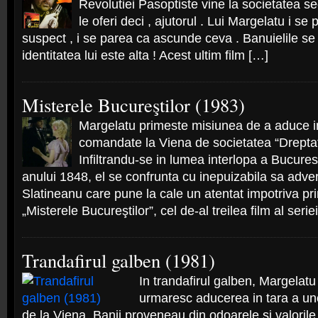
Revolutiei Pasoptiste vine la societatea se
le oferi deci , ajutorul . Lui Margelatu i se
suspect , i se parea ca ascunde ceva . Banuielile se
identitatea lui este alta ! Acest ultim film […]
Misterele Bucureştilor (1983)
Margelatu primeste misiunea de a aduce 
comandate la Viena de societatea “Dreptate
Infiltrandu-se in lumea interlopa a Bucures
anului 1848, el se confrunta cu inepuizabila sa adv
Slatineanu care pune la cale un atentat impotriva pri
„Misterele Bucureştilor”, cel de-al treilea film al seri
Trandafirul galben (1981)
In trandafirul galben, Margelatu
urmaresc aducerea in tara a u
de la Viena. Banii proveneau din odoarele si valoril