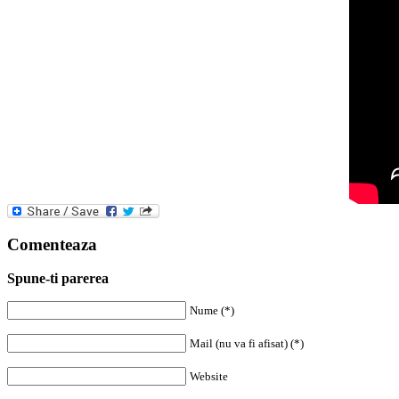
Comenteaza
Spune-ti parerea
Nume (*)
Mail (nu va fi afisat) (*)
Website