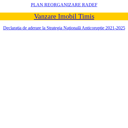
PLAN REORGANIZARE RADEF
Vanzare Imobil Timis
Declaraţia de aderare la Strategia Naţională Anticorupţie 2021-2025