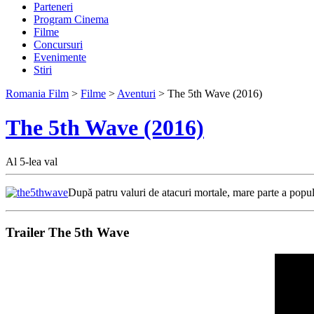
Parteneri
Program Cinema
Filme
Concursuri
Evenimente
Stiri
Romania Film
>
Filme
>
Aventuri
> The 5th Wave (2016)
The 5th Wave (2016)
Al 5-lea val
După patru valuri de atacuri mortale, mare parte a popula
Trailer The 5th Wave