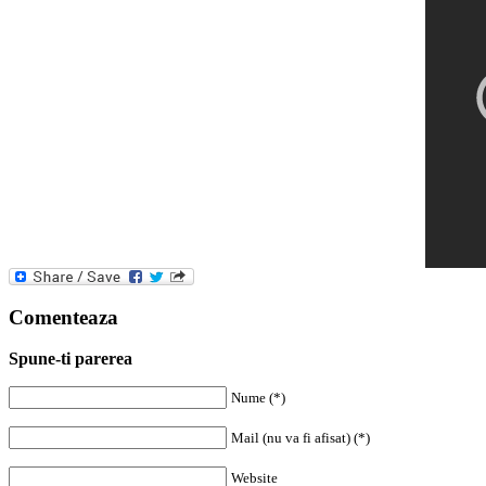
Comenteaza
Spune-ti parerea
Nume (*)
Mail (nu va fi afisat) (*)
Website