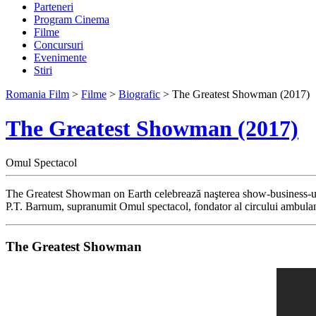
Parteneri
Program Cinema
Filme
Concursuri
Evenimente
Stiri
Romania Film
>
Filme
>
Biografic
> The Greatest Showman (2017)
The Greatest Showman (2017)
Omul Spectacol
The Greatest Showman on Earth celebrează naşterea show-business-ului 
P.T. Barnum, supranumit Omul spectacol, fondator al circului ambul
The Greatest Showman