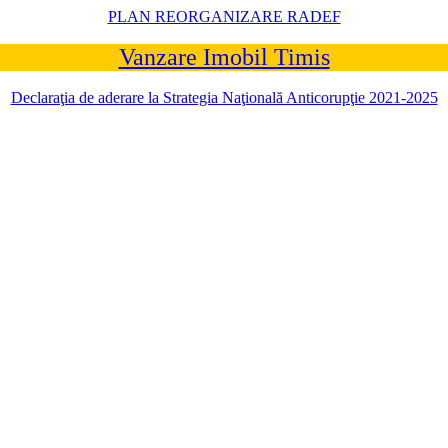
PLAN REORGANIZARE RADEF
Vanzare Imobil Timis
Declaraţia de aderare la Strategia Naţională Anticorupţie 2021-2025