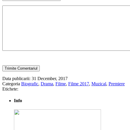
Data publicarii: 31 December, 2017
Categoria
Biografic
,
Drama
,
Filme
,
Filme 2017
,
Muzical
,
Premiere
Etichete:
Info