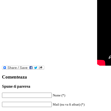
Comenteaza
Spune-ti parerea
Nume (*)
Mail (nu va fi afisat) (*)