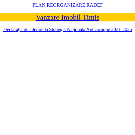
PLAN REORGANIZARE RADEF
Vanzare Imobil Timis
Declaraţia de aderare la Strategia Naţională Anticorupţie 2021-2025