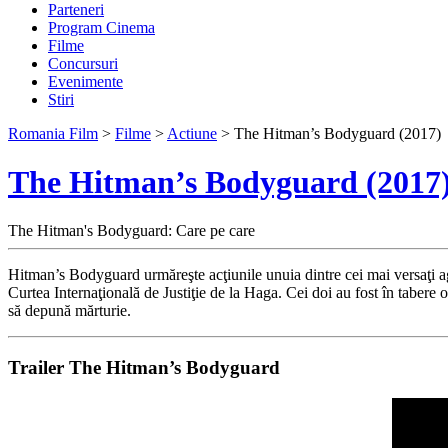
Parteneri
Program Cinema
Filme
Concursuri
Evenimente
Stiri
Romania Film
>
Filme
>
Actiune
> The Hitman’s Bodyguard (2017)
The Hitman’s Bodyguard (2017
The Hitman's Bodyguard: Care pe care
Hitman’s Bodyguard urmăreşte acţiunile unuia dintre cei mai versaţi age
Curtea Internaţională de Justiţie de la Haga. Cei doi au fost în tabere 
să depună mărturie.
Trailer The Hitman’s Bodyguard