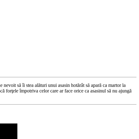
evoit să îi stea alături unui asasin hotărât să apară ca martor la
că forţele împotriva celor care ar face orice ca asasinul să nu ajungă