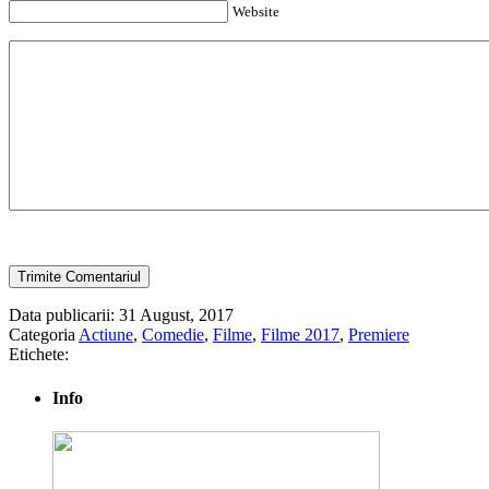
Website
Data publicarii: 31 August, 2017
Categoria
Actiune
,
Comedie
,
Filme
,
Filme 2017
,
Premiere
Etichete:
Info