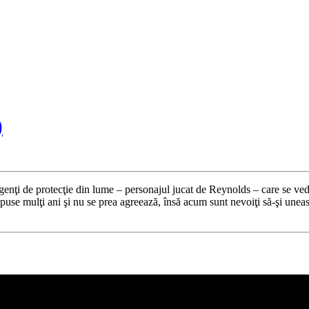
)
nţi de protecţie din lume – personajul jucat de Reynolds – care se vede n
opuse mulţi ani şi nu se prea agreează, însă acum sunt nevoiţi să-şi uneas