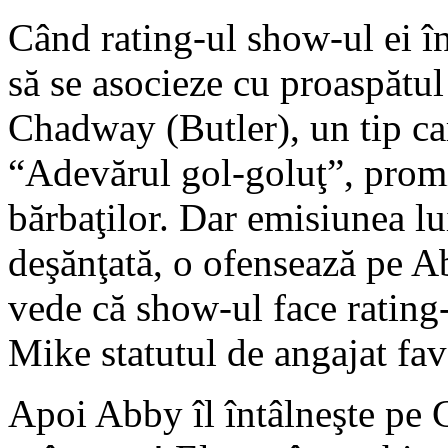
Când rating-ul show-ul ei în
să se asocieze cu proaspătu
Chadway (Butler), un tip car
“Adevărul gol-goluţ”, promi
bărbaţilor. Dar emisiunea lu
deşănţată, o ofensează pe Ab
vede că show-ul face rating-
Mike statutul de angajat favo
Apoi Abby îl întâlneşte pe C