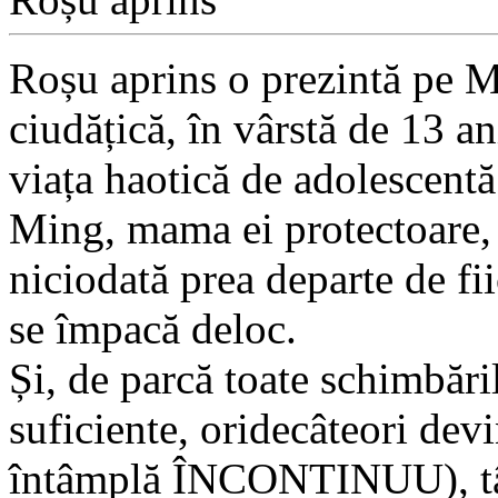
Roșu aprins o prezintă pe M
ciudățică, în vârstă de 13 an
viața haotică de adolescentă
Ming, mama ei protectoare, 
niciodată prea departe de fii
se împacă deloc.
Și, de parcă toate schimbăril
suficiente, oridecâteori dev
întâmplă ÎNCONTINUU), tână