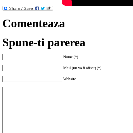
Comenteaza
Spune-ti parerea
Nume (*)
Mail (nu va fi afisat) (*)
Website