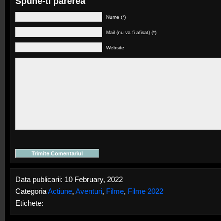
Spune-ti parerea
Nume (*)
Mail (nu va fi afisat) (*)
Website
Data publicarii: 10 February, 2022
Categoria
Actiune
,
Aventuri
,
Filme
,
Filme 2022
Etichete: