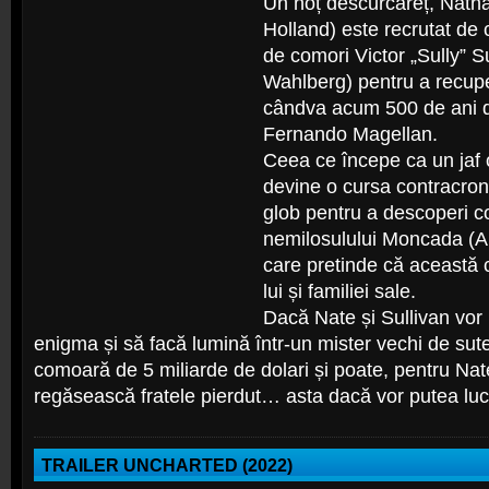
Un hoț descurcăreț, Nath
Holland) este recrutat de 
de comori Victor „Sully” S
Wahlberg) pentru a recupe
cândva acum 500 de ani de
Fernando Magellan.
Ceea ce începe ca un jaf o
devine o cursa contracron
glob pentru a descoperi c
nemilosulului Moncada (A
care pretinde că această 
lui și familiei sale.
Dacă Nate și Sullivan vor 
enigma și să facă lumină într-un mister vechi de sute
comoară de 5 miliarde de dolari și poate, pentru Nate
regăsească fratele pierdut… asta dacă vor putea lu
TRAILER UNCHARTED (2022)