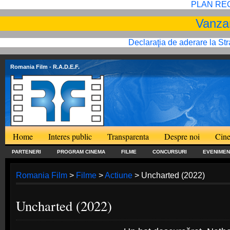
PLAN RE
Vanzar
Declaraţia de aderare la St
Romania Film
- R.A.D.E.F.
Home
Interes public
Transparenta
Despre noi
Cine
PARTENERI
PROGRAM CINEMA
FILME
CONCURSURI
EVENIMEN
Romania Film
>
Filme
>
Actiune
> Uncharted (2022)
Uncharted (2022)