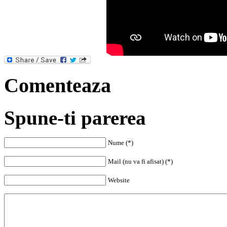
Comenteaza
Spune-ti parerea
Nume (*)
Mail (nu va fi afisat) (*)
Website