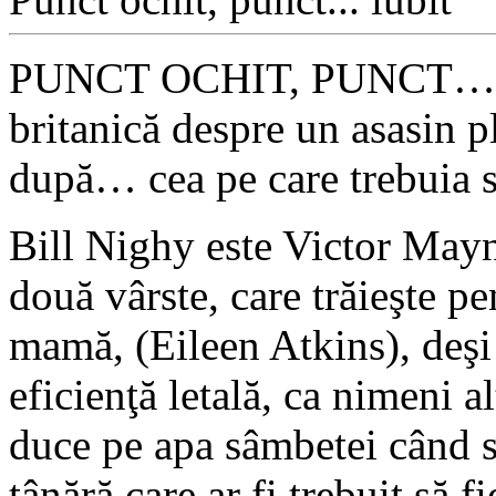
PUNCT OCHIT, PUNCT… IU
britanică despre un asasin pl
după… cea pe care trebuia 
Bill Nighy este Victor Mayna
două vârste, care trăieşte pe
mamă, (Eileen Atkins), deşi 
eficienţă letală, ca nimeni a
duce pe apa sâmbetei când se
tânără care ar fi trebuit să f