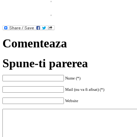
Comenteaza
Spune-ti parerea
Nume (*)
Mail (nu va fi afisat) (*)
Website