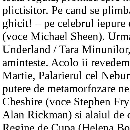
plictisitor. Pe cand se plimb
ghicit! – pe celebrul iepure
(voce Michael Sheen). Urmar
Underland / Tara Minunilor, 
aminteste. Acolo ii revedem
Martie, Palarierul cel Nebu
putere de metamorfozare ne 
Cheshire (voce Stephen Fry
Alan Rickman) si alaiul de c
Regine de Cupa (Helena Bon