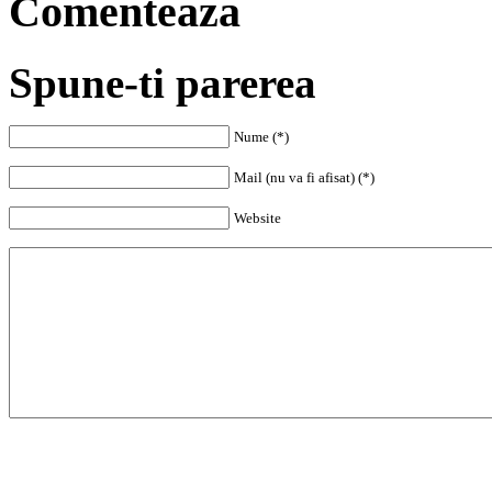
Comenteaza
Spune-ti parerea
Nume (*)
Mail (nu va fi afisat) (*)
Website