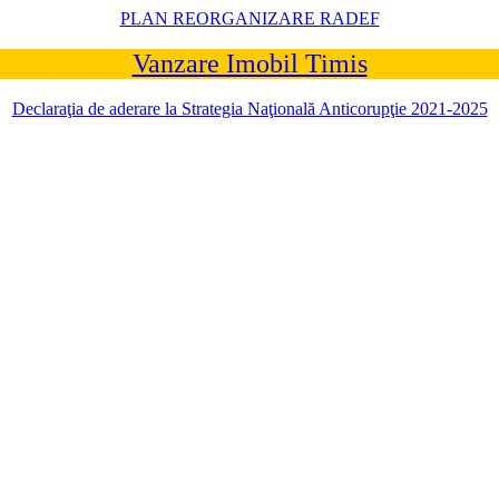
PLAN REORGANIZARE RADEF
Vanzare Imobil Timis
Declaraţia de aderare la Strategia Naţională Anticorupţie 2021-2025