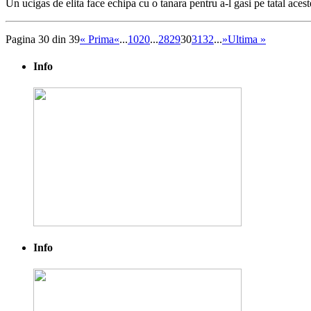
Un ucigas de elita face echipa cu o tanara pentru a-l gasi pe tatal aces
Pagina 30 din 39
« Prima
«
...
10
20
...
28
29
30
31
32
...
»
Ultima »
Info
Info