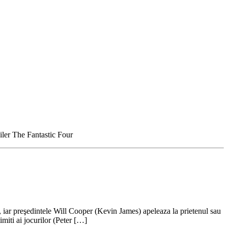
ailer The Fantastic Four
l, iar preşedintele Will Cooper (Kevin James) apeleaza la prietenul sau
miti ai jocurilor (Peter […]