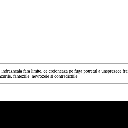
ndrazneala fara limite, ce creioneaza pe fuga potretul a unsprezece frant
rile, fanteziile, nevrozele si contradictiile.