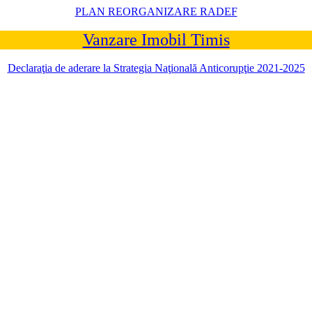
PLAN REORGANIZARE RADEF
Vanzare Imobil Timis
Declaraţia de aderare la Strategia Naţională Anticorupţie 2021-2025