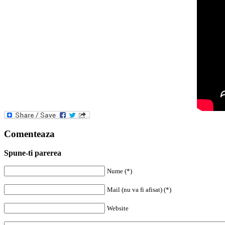
Comenteaza
Spune-ti parerea
Nume (*)
Mail (nu va fi afisat) (*)
Website