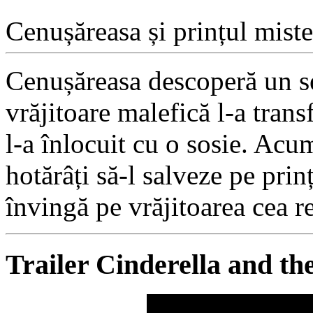
Cenușăreasa și prințul miste
Cenușăreasa descoperă un se
vrăjitoare malefică l-a trans
l-a înlocuit cu o sosie. Acum
hotărâți să-l salveze pe prinț
învingă pe vrăjitoarea cea r
Trailer Cinderella and th