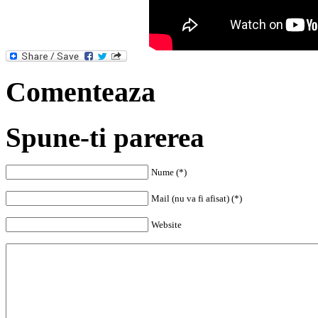
Comenteaza
Spune-ti parerea
Nume (*)
Mail (nu va fi afisat) (*)
Website