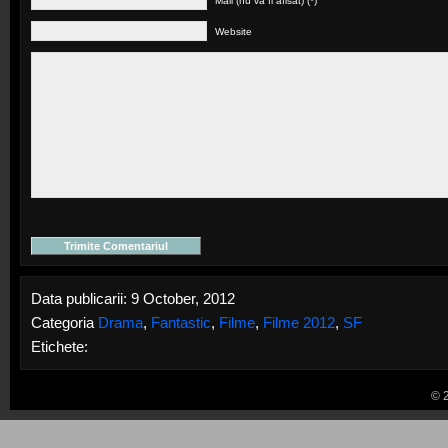
Mail (nu va fi afisat) (*)
Website
Data publicarii: 9 October, 2012
Categoria
Drama
,
Fantastic
,
Filme
,
Filme 2012
,
SF
Etichete:
© 