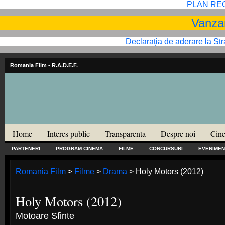
PLAN RE
Vanzar
Declaraţia de aderare la St
Romania Film
- R.A.D.E.F.
Home
Interes public
Transparenta
Despre noi
Cine
PARTENERI
PROGRAM CINEMA
FILME
CONCURSURI
EVENIMEN
Romania Film
>
Filme
>
Drama
> Holy Motors (2012)
Holy Motors (2012)
Motoare Sfinte